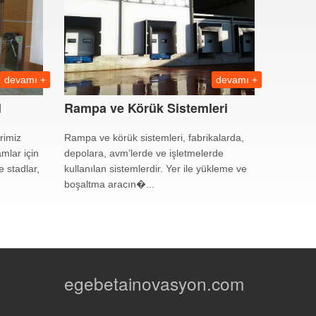
devamı +
devamı +
l
Rampa ve Körük Sistemleri
rimiz
Rampa ve körük sistemleri, fabrikalarda,
mlar için
depolara, avm’lerde ve işletmelerde
e stadlar,
kullanılan sistemlerdir. Yer ile yükleme ve
boşaltma aracın�...
egebetainovasyon.com