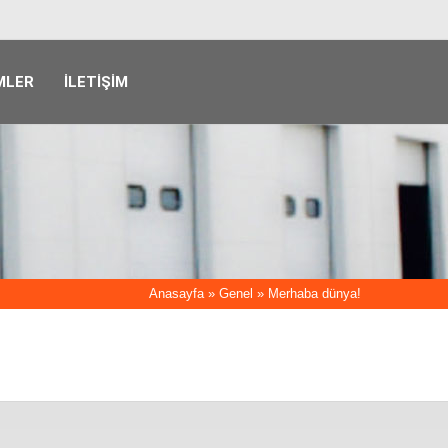
MLER
İLETIŞIM
Anasayfa
»
Genel
»
Merhaba dünya!