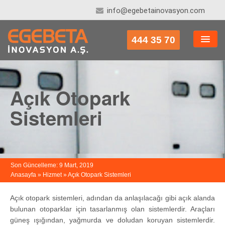
info@egebetainovasyon.com
444 35 70
HAKKIMIZDA
KONUT SISTEMLERI
Açık Otopark
TICARI SISTEMLER
Sistemleri
ENDÜSTRIYEL SISTEMLER
İLETIŞIM
Son Güncelleme: 9 Mart, 2019
Anasayfa
»
Hizmet
»
Açık Otopark Sistemleri
Açık otopark sistemleri, adından da anlaşılacağı gibi açık alanda
bulunan otoparklar için tasarlanmış olan sistemlerdir. Araçları
güneş ışığından, yağmurda ve doludan koruyan sistemlerdir.