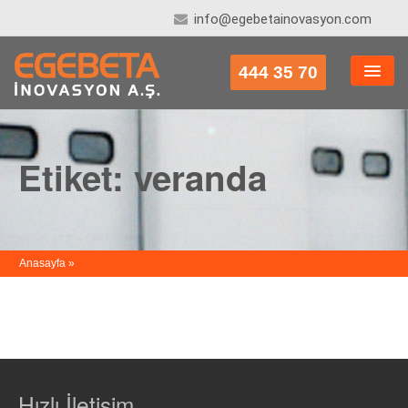
info@egebetainovasyon.com
444 35 70
HAKKIMIZDA
KONUT SISTEMLERI
Etiket:
veranda
TICARI SISTEMLER
ENDÜSTRIYEL SISTEMLER
İLETIŞIM
Anasayfa
»
Hızlı İletişim