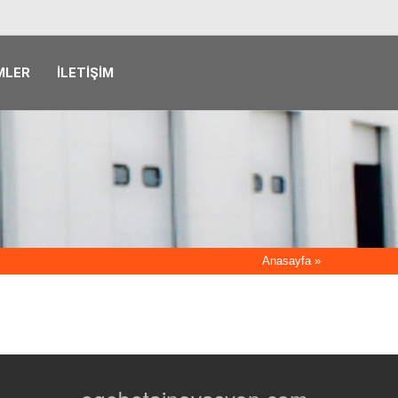
MLER
İLETIŞIM
Anasayfa
»