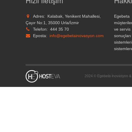
Hızlı İletişim
Hakk
Adres:
Kalabak, Yenikent Mahallesi,
Egebeta 
Çayır No:1, 35000 Urla/İzmir
müşterile
Telefon:
444 35 70
ve servis
Eposta:
info@egebetainovasyon.com
sonuçlar
sistemle
sistemlere
2024 © Egebeta İnovasyon & O