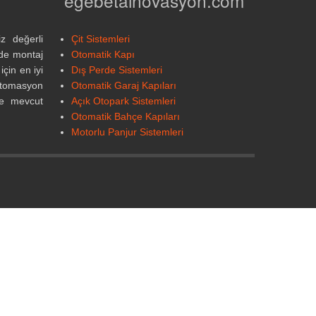
egebetainovasyon.com
z değerli
Çit Sistemleri
nde montaj
Otomatik Kapı
çin en iyi
Dış Perde Sistemleri
otomasyon
Otomatik Garaj Kapıları
ve mevcut
Açık Otopark Sistemleri
Otomatik Bahçe Kapıları
Motorlu Panjur Sistemleri