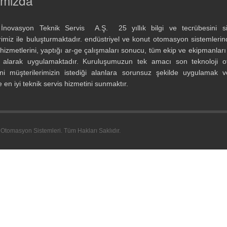
ımızda
İnovasyon Teknik Servis A.Ş. 25 yıllık bilgi ve tecrübesini si
rimiz ile buluşturmaktadır. endüstriyel ve konut otomasyon sistemleri
 hizmetlerini, yaptığı ar-ge çalışmaları sonucu, tüm ekip ve ekipmanları i
ı alarak uygulamaktadır. Kuruluşumuzun tek amacı son teknoloji 
rini müşterilerimizin istediği alanlara sorunsuz şekilde uygulamak 
 en iyi teknik servis hizmetini sunmaktır.
tomasyon Sistemleri. Tüm Hakları Saklıdır.