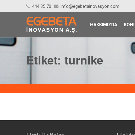
444 35 70
info@egebetainovasyon.com
HAKKIMIZDA
KONU
Etiket:
turnike