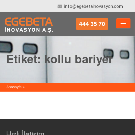
info@egebetainovasyon.com
444 35 70
HAKKIMIZDA
KONUT SISTEMLERI
Etiket:
kollu bariyer
TICARI SISTEMLER
ENDÜSTRIYEL SISTEMLER
İLETIŞIM
Anasayfa
»
Hızlı İletişim